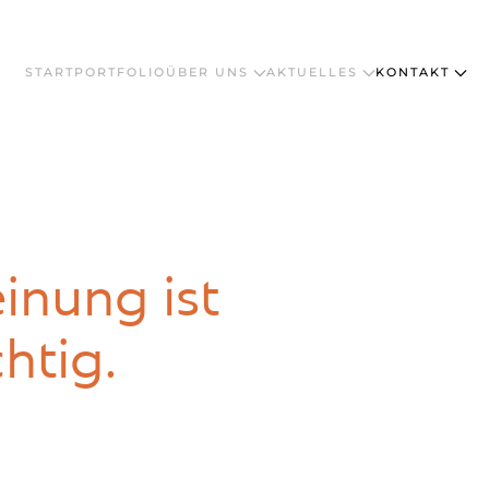
START
PORTFOLIO
ÜBER UNS
AKTUELLES
KONTAKT
inung ist
htig.