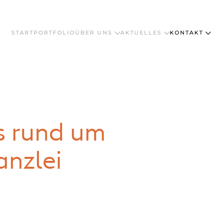
START
PORTFOLIO
ÜBER UNS
AKTUELLES
KONTAKT
s rund um
anzlei