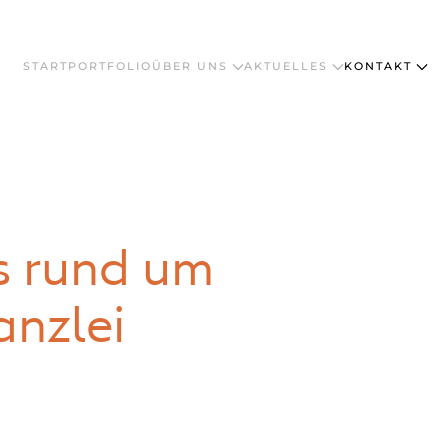
START
PORTFOLIO
ÜBER UNS
AKTUELLES
KONTAKT
s rund um
anzlei